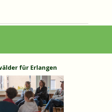
älder für Erla
ngen