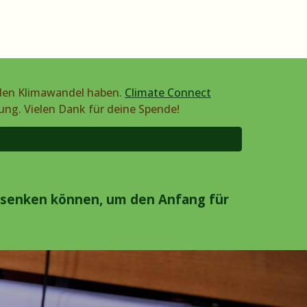
 den Klimawandel haben.
Climate Connect
zung.
Vielen Dank für deine Spende!
 senken können, um den Anfang für