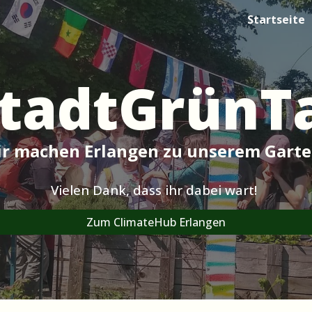
Startseite
ip to main content
Skip to navigat
tadtGrünT
r machen Erlangen zu unserem Gart
Vielen Dank, dass ihr dabei wart!
Zum ClimateHub Erlangen