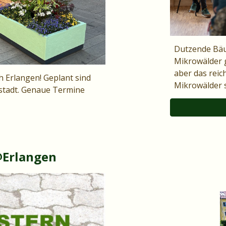
Dutzende Bäum
Mikrowälder g
aber das reic
 Erlangen! Geplant sind
Mikrowälder s
nstadt. Genaue Termine
@Erlangen