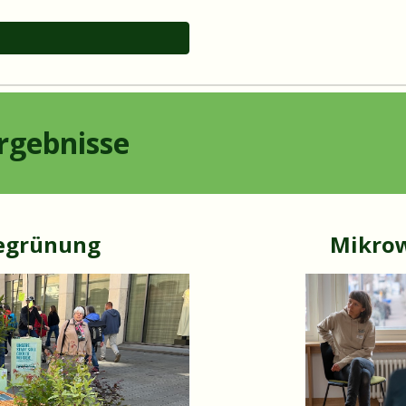
nisse
egrünung
Mikrow