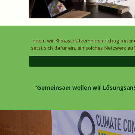
Indem wir Klimaschützer*innen richtig mitei
setzt sich dafür ein, ein solches Netzwerk a
"Gemeinsam wollen wir Lösungsans